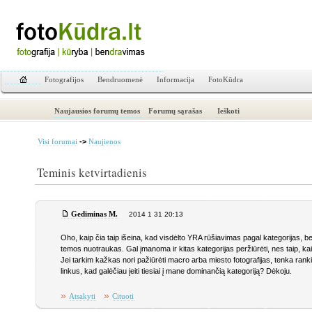
Fotografijos
Bendruomenė
Informacija
FotoKūdra
Naujausios forumų temos
Forumų sąrašas
Ieškoti
->
Visi forumai
Naujienos
Teminis ketvirtadienis
Gediminas M.
2014 1 31 20:13
Oho, kaip čia taip išeina, kad visdėlto YRA rūšiavimas pagal kategorijas, be
temos nuotraukas. Gal įmanoma ir kitas kategorijas peržiūrėti, nes taip, kai
Jei tarkim kažkas nori pažiūrėti macro arba miesto fotografijas, tenka ranki
linkus, kad galėčiau įeiti tiesiai į mane dominančią kategoriją? Dėkoju.
»
»
Atsakyti
Cituoti