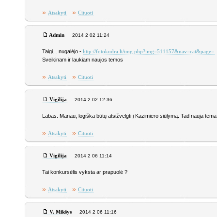
»
»
Atsakyti
Cituoti
Admin
2014 2 02 11:24
Taigi... nugalėjo -
http://fotokudra.lt/img.php?img=511157&nav=cat&page=
Sveikinam ir laukiam naujos temos
»
»
Atsakyti
Cituoti
Vigilija
2014 2 02 12:36
Labas. Manau, logiška būtų atsižvelgti į Kazimiero siūlymą. Tad nauja tema -
»
»
Atsakyti
Cituoti
Vigilija
2014 2 06 11:14
Tai konkursėlis vyksta ar prapuolė ?
»
»
Atsakyti
Cituoti
V. Mikšys
2014 2 06 11:16