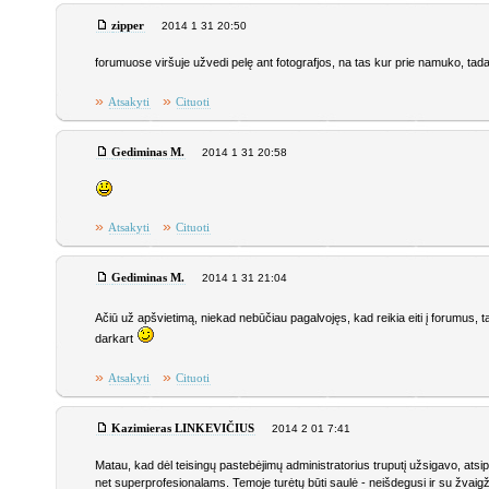
zipper
2014 1 31 20:50
forumuose viršuje užvedi pelę ant fotografjos, na tas kur prie namuko, tada ka
»
»
Atsakyti
Cituoti
Gediminas M.
2014 1 31 20:58
»
»
Atsakyti
Cituoti
Gediminas M.
2014 1 31 21:04
Ačiū už apšvietimą, niekad nebūčiau pagalvojęs, kad reikia eiti į forumus, 
darkart
»
»
Atsakyti
Cituoti
Kazimieras LINKEVIČIUS
2014 2 01 7:41
Matau, kad dėl teisingų pastebėjimų administratorius truputį užsigavo, at
net superprofesionalams. Temoje turėtų būti saulė - neišdegusi ir su žvaig