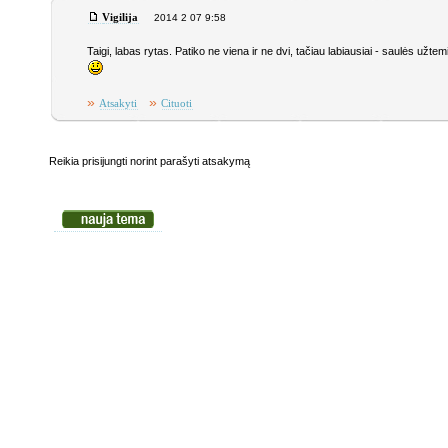
Vigilija
2014 2 07 9:58
Taigi, labas rytas. Patiko ne viena ir ne dvi, tačiau labiausiai - saulės užte
»
»
Atsakyti
Cituoti
Reikia prisijungti norint parašyti atsakymą