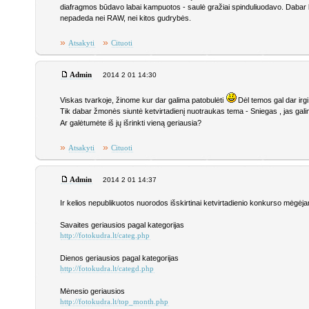
diafragmos būdavo labai kampuotos - saulė gražiai spinduliuodavo. Dabar ka
nepadeda nei RAW, nei kitos gudrybės.
»
»
Atsakyti
Cituoti
Admin
2014 2 01 14:30
Viskas tvarkoje, žinome kur dar galima patobulėti
Dėl temos gal dar irgi
Tik dabar žmonės siuntė ketvirtadienį nuotraukas tema - Sniegas , jas gali
Ar galėtumėte iš jų išrinkti vieną geriausia?
»
»
Atsakyti
Cituoti
Admin
2014 2 01 14:37
Ir kelios nepublikuotos nuorodos išskirtinai ketvirtadienio konkurso mėgėj
Savaites geriausios pagal kategorijas
http://fotokudra.lt/categ.php
Dienos geriausios pagal kategorijas
http://fotokudra.lt/categd.php
Mėnesio geriausios
http://fotokudra.lt/top_month.php