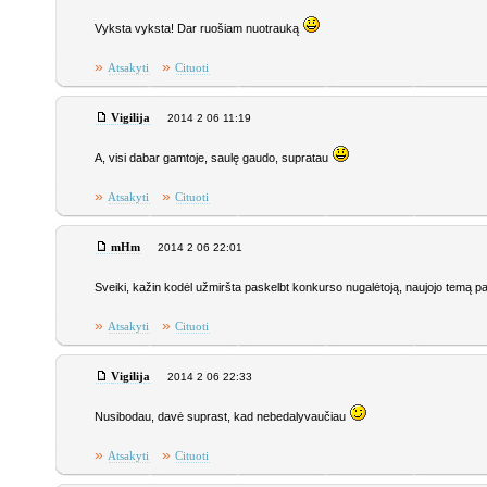
Vyksta vyksta! Dar ruošiam nuotrauką
»
»
Atsakyti
Cituoti
Vigilija
2014 2 06 11:19
A, visi dabar gamtoje, saulę gaudo, supratau
»
»
Atsakyti
Cituoti
mHm
2014 2 06 22:01
Sveiki, kažin kodėl užmiršta paskelbt konkurso nugalėtoją, naujojo temą p
»
»
Atsakyti
Cituoti
Vigilija
2014 2 06 22:33
Nusibodau, davė suprast, kad nebedalyvaučiau
»
»
Atsakyti
Cituoti