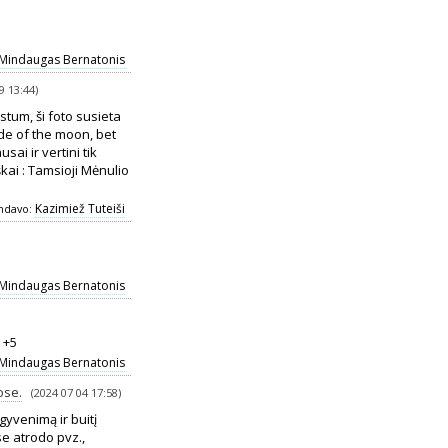
Mindaugas Bernatonis
9 13:44)
stum, ši foto susieta
de of the moon, bet
sai ir vertini tik
škai : Tamsioji Mėnulio
Kazimiež Tuteiši
ndavo:
Mindaugas Bernatonis
 +5
Mindaugas Bernatonis
ose.
(2024 07 04 17:58)
gyvenimą ir buitį
e atrodo pvz.,