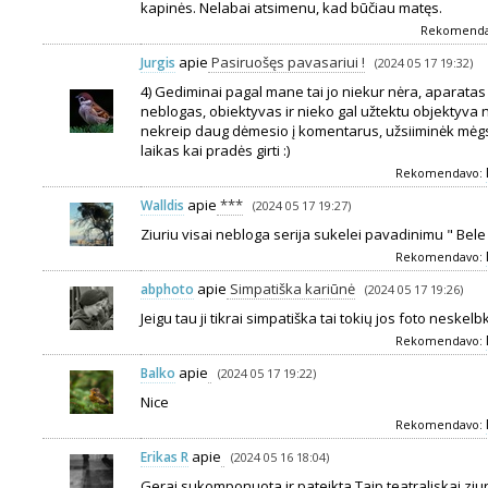
kapinės. Nelabai atsimenu, kad būčiau matęs.
Rekomend
apie
Pasiruošęs pavasariui !
Jurgis
(2024 05 17 19:32)
4) Gediminai pagal mane tai jo niekur nėra, aparata
neblogas, obiektyvas ir nieko gal užtektu objektyva n
nekreip daug dėmesio į komentarus, užsiiminėk mėgs
laikas kai pradės girti :)
Rekomendavo:
apie
***
Walldis
(2024 05 17 19:27)
Ziuriu visai nebloga serija sukelei pavadinimu " Bele 
Rekomendavo:
apie
Simpatiška kariūnė
abphoto
(2024 05 17 19:26)
Jeigu tau ji tikrai simpatiška tai tokių jos foto neskelbk
Rekomendavo:
apie
Balko
(2024 05 17 19:22)
Nice
Rekomendavo:
apie
Erikas R
(2024 05 16 18:04)
Gerai sukomponuota ir pateikta.Taip teatraliskai ziur