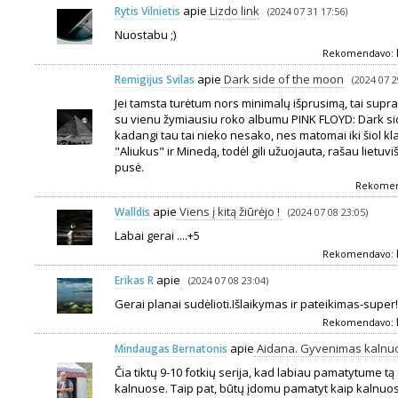
apie
Lizdo link
Rytis Vilnietis
(2024 07 31 17:56)
Nuostabu ;)
Rekomendavo:
apie
Dark side of the moon
Remigijus Svilas
(2024 07 2
Jei tamsta turėtum nors minimalų išprusimą, tai supra
su vienu žymiausiu roko albumu PINK FLOYD: Dark si
kadangi tau tai nieko nesako, nes matomai iki šiol klau
"Aliukus" ir Minedą, todėl gili užuojauta, rašau lietuvi
pusė.
Rekome
apie
Viens į kitą žiūrėjo !
Walldis
(2024 07 08 23:05)
Labai gerai ....+5
Rekomendavo:
apie
Erikas R
(2024 07 08 23:04)
Gerai planai sudėlioti.Išlaikymas ir pateikimas-super!
Rekomendavo:
apie
Aidana. Gyvenimas kalnu
Mindaugas Bernatonis
Čia tiktų 9-10 fotkių serija, kad labiau pamatytume tą 
kalnuose. Taip pat, būtų įdomu pamatyt kaip kalnuos