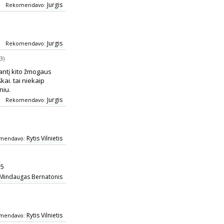
Jurgis
Rekomendavo:
Jurgis
Rekomendavo:
3)
dantį kito žmogaus
škai. tai niekaip
niu.
Jurgis
Rekomendavo:
Rytis Vilnietis
mendavo:
+5
Mindaugas Bernatonis
Rytis Vilnietis
mendavo: