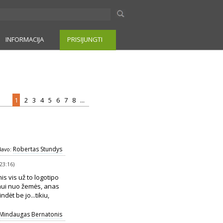
INFORMACIJA
PRISIJUNGTI
1
2
3
4
5
6
7
8
...
Robertas Stundys
avo:
23:16)
nis vis už to logotipo
gėnui nuo žemės, anas
dėt be jo...tikiu,
Mindaugas Bernatonis