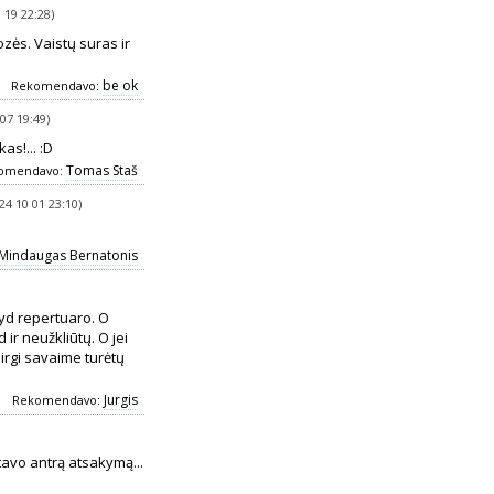
 19 22:28)
zės. Vaistų suras ir
be ok
Rekomendavo:
07 19:49)
as!... :D
Tomas Staš
omendavo:
24 10 01 23:10)
Mindaugas Bernatonis
loyd repertuaro. O
 ir neužkliūtų. O jei
 irgi savaime turėtų
Jurgis
Rekomendavo:
tavo antrą atsakymą...