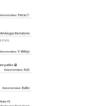
Petras T.
ekomendavo:
Mindaugas Bernatonis
9 21:01)
V. Mikšys
ekomendavo:
am patiko 😀
RoD
Rekomendavo:
Balko
Rekomendavo:
kimas.+5