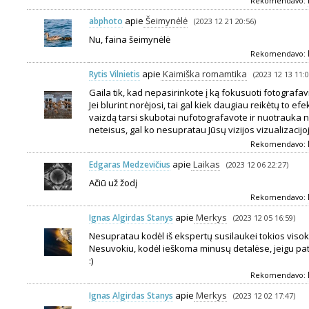
Rekomendavo:
apie
Šeimynėlė
abphoto
(2023 12 21 20:56)
Nu, faina šeimynėlė
Rekomendavo:
apie
Kaimiška romamtika
Rytis Vilnietis
(2023 12 13 11:0
Gaila tik, kad nepasirinkote į ką fokusuoti fotograf
Jei blurint norėjosi, tai gal kiek daugiau reikėtų to ef
vaizdą tarsi skubotai nufotografavote ir nuotrauka ne
neteisus, gal ko nesupratau Jūsų vizijos vizualizacijo
Rekomendavo:
apie
Laikas
Edgaras Medzevičius
(2023 12 06 22:27)
Ačiū už žodį
Rekomendavo:
apie
Merkys
Ignas Algirdas Stanys
(2023 12 05 16:59)
Nesupratau kodėl iš ekspertų susilaukei tokios visokio
Nesuvokiu, kodėl ieškoma minusų detalėse, jeigu pati
:)
Rekomendavo:
apie
Merkys
Ignas Algirdas Stanys
(2023 12 02 17:47)