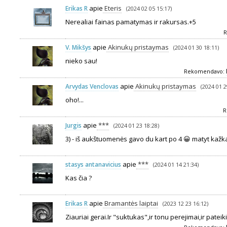
apie
Eteris
Erikas R
(2024 02 05 15:17)
Nerealiai fainas pamatymas ir rakursas.+5
R
apie
Akinukų pristaymas
V. Mikšys
(2024 01 30 18:11)
nieko sau!
Rekomendavo:
apie
Akinukų pristaymas
Arvydas Venclovas
(2024 01 2
oho!...
R
apie
***
Jurgis
(2024 01 23 18:28)
3) - iš aukštuomenės gavo du kart po 4 😀 matyt kažk
apie
***
stasys antanavicius
(2024 01 14 21:34)
Kas čia ?
apie
Bramantės laiptai
Erikas R
(2023 12 23 16:12)
Ziauriai gerai.Ir "suktukas",ir tonu perejimai,ir patei