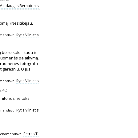
Mindaugas Bernatonis
mą :) Nesitikėjau,
Rytis Vilnietis
mendavo:
 be reikalo... tada ir
ndruomenės palaikymą.
endruomenės fotografų
 geresniu. O jūs
Rytis Vilnietis
mendavo:
2:46)
onitorius ne toks
Rytis Vilnietis
mendavo:
Petras T.
ekomendavo: