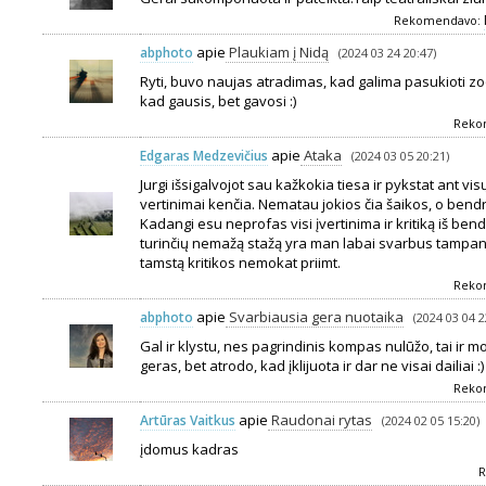
Rekomendavo:
apie
Plaukiam į Nidą
abphoto
(2024 03 24 20:47)
Ryti, buvo naujas atradimas, kad galima pasukioti zoo
kad gausis, bet gavosi :)
Reko
apie
Ataka
Edgaras Medzevičius
(2024 03 05 20:21)
Jurgi išsigalvojot sau kažkokia tiesa ir pykstat ant visų
vertinimai kenčia. Nematau jokios čia šaikos, o be
Kadangi esu neprofas visi įvertinima ir kritiką iš b
turinčių nemažą stažą yra man labai svarbus tampant
tamstą kritikos nemokat priimt.
Reko
apie
Svarbiausia gera nuotaika
abphoto
(2024 03 04 2
Gal ir klystu, nes pagrindinis kompas nulūžo, tai ir m
geras, bet atrodo, kad įklijuota ir dar ne visai dailiai :)
Reko
apie
Raudonai rytas
Artūras Vaitkus
(2024 02 05 15:20)
įdomus kadras
R