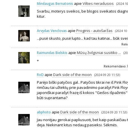
apie
Vilties neradusios
Mindaugas Bernatonis
(2024 10
Svarbu, moterys sveikos, be blogos sveikatos diagno
kitur.
apie
Proginis - autošaržas
Arvydas Venclovas
(2024 10 
...pusė skusto, pusė lupto... kad tau katinai... būk sveik
Rek
apie
Mūsų žvilgsniai susitiko ...
Raimundas Bielskis
(20
+
Rekomendavo:
apie
Dark side of the moon
RoD
(2024 09 20 11:53)
Parėjo biški patyčios gal.. Patyčios tikrai ne iš Pink F
rimčiau tai užtektų prie pavadinimo parašyt Pink Floyd
japoniškai parašyt frazę iš kokios "Geišos išpažintis"
būti suprantama?
apie
Dark side of the moon
abphoto
(2024 09 20 11:53)
Jau norėjau gerokai papliusuoti, bet kaip paskaičiau 
deja. Niekinant kitus nedaug pasieksi. Sėkmės.