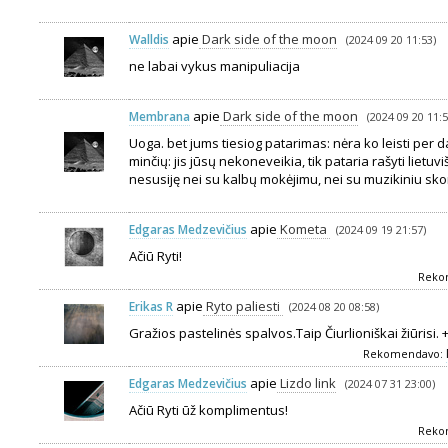
apie
Dark side of the moon
Walldis
(2024 09 20 11:53)
ne labai vykus manipuliacija
apie
Dark side of the moon
Membrana
(2024 09 20 11:5
Uoga. bet jums tiesiog patarimas: nėra ko leisti per 
minčių: jis jūsų nekoneveikia, tik pataria rašyti lietuvi
nesusiję nei su kalbų mokėjimu, nei su muzikiniu sko
apie
Kometa
Edgaras Medzevičius
(2024 09 19 21:57)
Ačiū Ryti!
Reko
apie
Ryto paliesti
Erikas R
(2024 08 20 08:58)
Gražios pastelinės spalvos.Taip Čiurlioniškai žiūrisi. 
Rekomendavo:
apie
Lizdo link
Edgaras Medzevičius
(2024 07 31 23:00)
Ačiū Ryti ūž komplimentus!
Reko