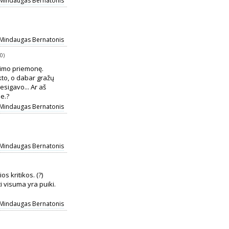
Mindaugas Bernatonis
Mindaugas Bernatonis
0)
avimo priemonę.
ekto, o dabar gražų
sigavo... Ar aš
je.?
Mindaugas Bernatonis
Mindaugas Bernatonis
s kritikos. (?)
 visuma yra puiki.
Mindaugas Bernatonis