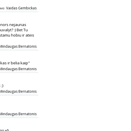
Vaidas Gembickas
avo:
s nors nejaunas
uvalyt? :) Bet Tu
tamu hobiu ir ateis
Mindaugas Bernatonis
kas ir belia kaip"
Mindaugas Bernatonis
 ;)
Mindaugas Bernatonis
Mindaugas Bernatonis
isi.+5