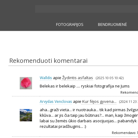
FOTOGRAFIJOS
BENDRUOMENĖ
Rekomenduoti komentarai
apie
Žydintis asfaltas
Walldis
(2025 10 05 10:42)
Belekas ir belekaip .... ryskiai fotografija ne Jums
Rekomend
apie
Kur fėjos gyvena...
Arvydas Venclovas
(2024 11 23 
aha...graži vieta... ir nuotrauka... tik kad pirmas žvilgs
kliūva... ar jis čia taip jau būtinas?... man, kaip žmo
labai su žemės ūkio darbais asocijuojas... pabandyk in
rezultatai pradžiugins... :)
Rekomendavo: