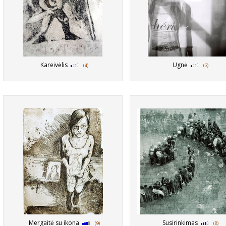
Kareivėlis
Ugnė
(4)
(3)
Mergaitė su ikona
Susirinkimas
(9)
(8)