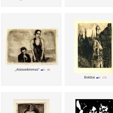
,,Atsisveikinimas"
(9)
Bokštai
(11)