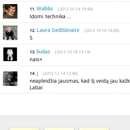
Walldis
(2013 10 14 19:44)
11.
Idomi technika ...
Laura Gedžiūnaitė
(2013 10 16 18:36)
12.
5
liudas
(2013 10 18 13:19)
13.
nais+
j
(2013 12 14 12:46)
14.
neapleidžia jausmas, kad šį veidą jau kaž
Labai