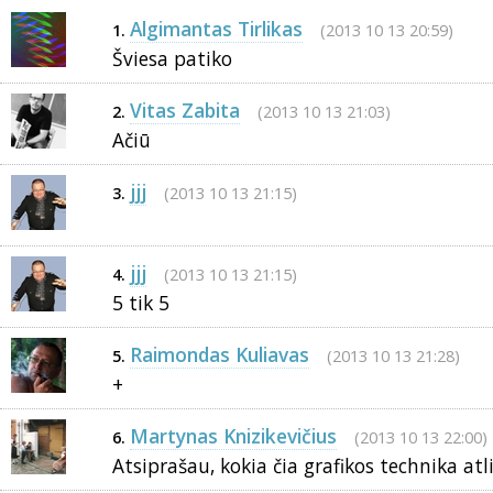
Algimantas Tirlikas
(2013 10 13 20:59)
1.
Šviesa patiko
Vitas Zabita
(2013 10 13 21:03)
2.
Ačiū
jjj
(2013 10 13 21:15)
3.
jjj
(2013 10 13 21:15)
4.
5 tik 5
Raimondas Kuliavas
(2013 10 13 21:28)
5.
+
Martynas Knizikevičius
(2013 10 13 22:00)
6.
Atsiprašau, kokia čia grafikos technika atl