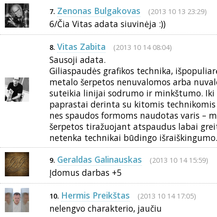
Zenonas Bulgakovas
(2013 10 13 23:29)
7.
6/Čia Vitas adata siuvinėja :))
Vitas Zabita
(2013 10 14 08:04)
8.
Sausoji adata.
Giliaspaudės grafikos technika, išpopuliarė
metalo šerpetos nenuvalomos arba nuvalo
suteikia linijai sodrumo ir minkštumo. Iki 
paprastai derinta su kitomis technikomis 
nes spaudos formoms naudotas varis – mi
šerpetos tiražuojant atspaudus labai greit
netenka technikai būdingo išraiškingumo
Geraldas Galinauskas
(2013 10 14 15:59)
9.
Įdomus darbas +5
Hermis Preikštas
(2013 10 14 17:05)
10.
nelengvo charakterio, jaučiu