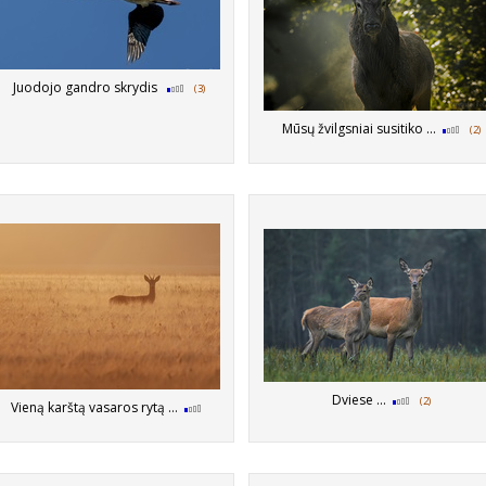
Juodojo gandro skrydis
(3)
Mūsų žvilgsniai susitiko ...
(2)
Dviese ...
(2)
Vieną karštą vasaros rytą …