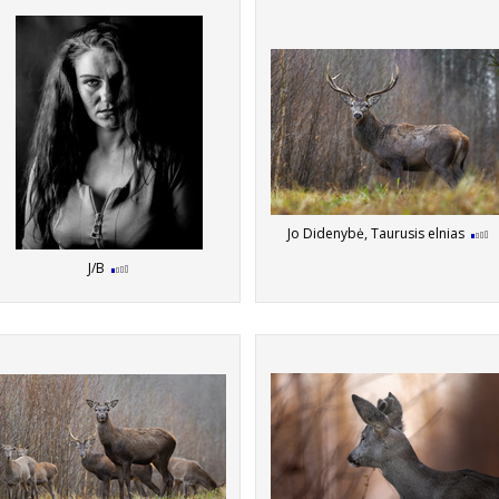
Jo Didenybė, Taurusis elnias
J/B