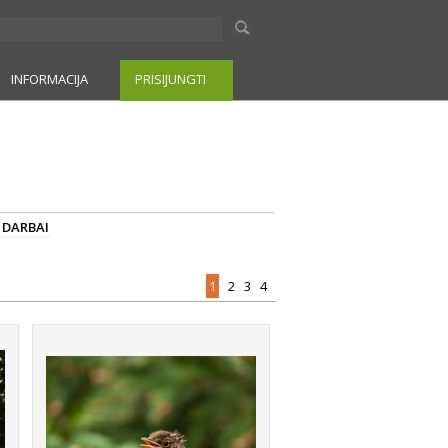
INFORMACIJA
PRISIJUNGTI
I DARBAI
1
2
3
4