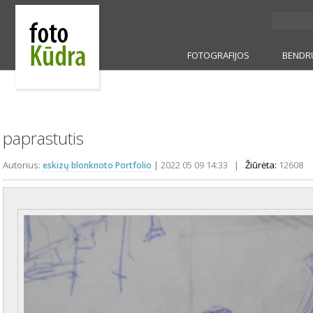
FOTOGRAFIJOS
BENDR
paprastutis
Autorius:
|
2022 05 09 14:33
|
Žiūrėta:
12608
eskizų blonknoto Portfolio