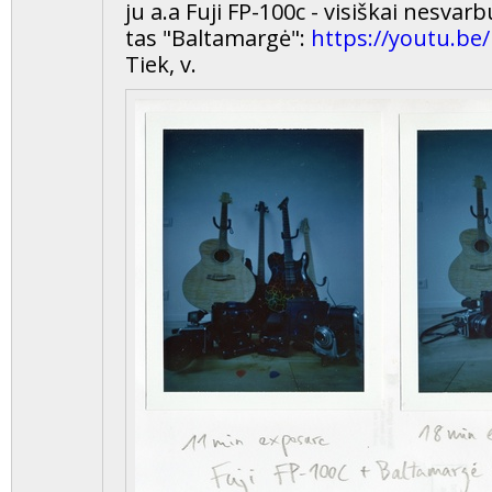
ju a.a Fuji FP-100c - visiškai nesvarb
tas "Baltamargė":
https://youtu.b
Tiek, v.