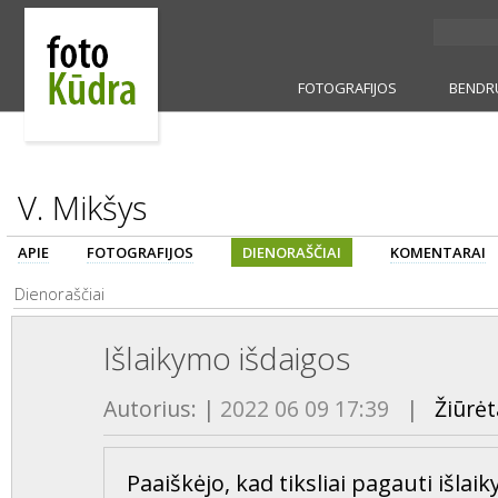
FOTOGRAFIJOS
BENDR
V. Mikšys
APIE
FOTOGRAFIJOS
DIENORAŠČIAI
KOMENTARAI
Dienoraščiai
Išlaikymo išdaigos
Autorius:
|
2022 06 09 17:39
|
Žiūrėt
Paaiškėjo, kad tiksliai pagauti išlai