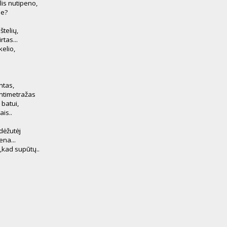
is nutipeno,
me?
telių,
rtas...
kelio,
antas,
ntimetražas
 batui,
ais..
 dėžutėj
na...
o,kad supūtų..