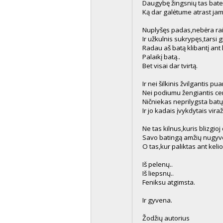
Daugybę žingsnių tas batel
Ką dar galėtume atrast ja
Nuplyšęs padas,nebėra raiš
Ir užkulnis sukrypęs,tarsi gi
Radau aš batą klibantį ant 
Palaikį batą..
Bet visai dar tvirtą.
Ir nei šilkinis žvilgantis pu
Nei podiumu žengiantis ce
Ničniekas neprilygsta batų
Ir jo kadais įvykdytais viraž
Ne tas kilnus,kuris blizgioj
Savo batingą amžių nugyve
O tas,kur paliktas ant keli
Iš pelenų..
Iš liepsnų..
Feniksu atgimsta.
Ir gyvena.
Žodžių autorius