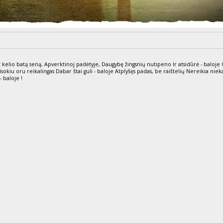
 kelio batą seną, Apverktinoj padėtyje, Daugybę žingsnių nutipeno Ir atsidūrė - baloje
 Visokiu oru reikalingas Dabar štai guli - baloje Atplyšęs padas, be raištelių Nereikia niek
 baloje !