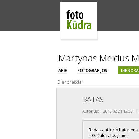
Martynas Meidus M
APIE
FOTOGRAFIJOS
DIENORA
Dienoraščiai
BATAS
Autorius:
|
2013 02 21 12:53
Radau ant kelio batą seną,
Ir Grižulo ratus jame..