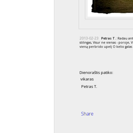
2013-02-23
Petras T.
: Radau ant
stilingas, Visur ne vienas - poroje,
vieną perbrido upelį O kelio galas -
Dienoraštis patiko:
vikaras
Petras T.
Share