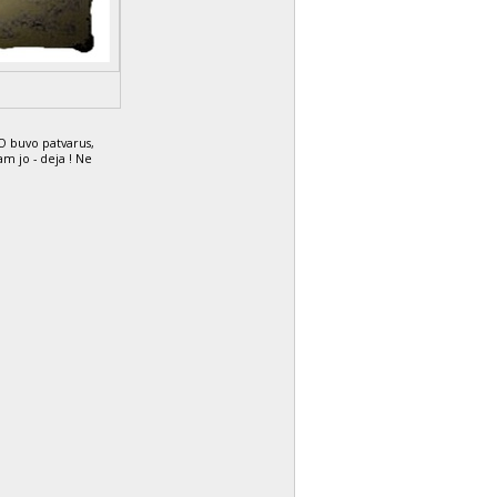
 O buvo patvarus,
am jo - deja ! Ne