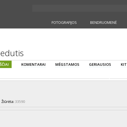
FOTOGRAFIJOS
BENDRUOMENĖ
edutis
ŠČIAI
KOMENTARAI
MĖGSTAMOS
GERIAUSIOS
KIT
|
Žiūrėta:
33590