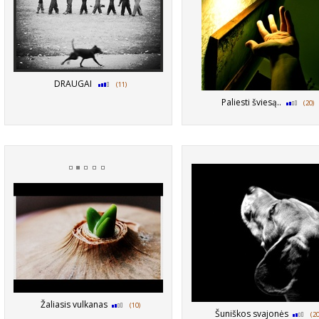
DRAUGAI
(11)
Paliesti šviesą..
(20)
Žaliasis vulkanas
(10)
Šuniškos svajonės
(20