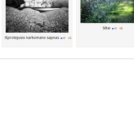
Siltai
(8)
Išprotėjusio narkomano sapnas
(4)