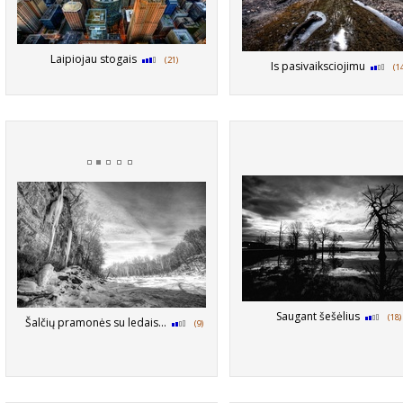
Laipiojau stogais
(21)
Is pasivaiksciojimu
(1
Saugant šešėlius
(18)
Šalčių pramonės su ledais...
(9)