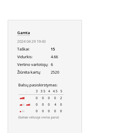
Gamta
2024 04 29 19:43
Taškai:
15
Vidurkis:
4.66
Vertino vartotojų:
6
Žiūrėta kartų:
2520
Balsų pasiskirstymas:
.
3
3.5
4
4.5
5
0
0
0
0
2
0
0
0
4
0
0
0
0
0
0
(balsai vėluoja viena para)