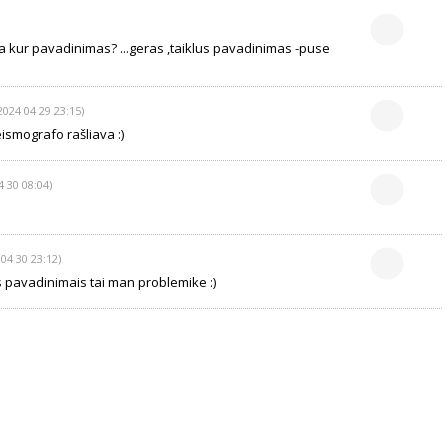
lia kur pavadinimas? ...geras ,taiklus pavadinimas -puse
2024 04 29 23:15)
ismografo rašliava :)
4 30 08:04)
 04 30 23:12)
s pavadinimais tai man problemike :)