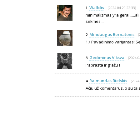
Walldis
(2024 04 29 22:33)
1.
minimalizmas yra gerai .....a
sekmes ...
Mindaugas Bernatonis
(
2.
1./ Pavadinimo varijantas: Se
Gediminas Viksva
(2024 0
3.
Paprasta ir gražu !
Raimundas Bielskis
(2024
4.
Ačiū už komentarus, o su tai