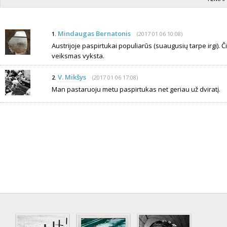
Mindaugas Bernatonis
(2017 01 06 10:08)
1.
Austrijoje paspirtukai populiarūs (suaugusių tarpe irgi). Č
veiksmas vyksta.
V. Mikšys
(2017 01 06 17:08)
2.
Man pastaruoju metu paspirtukas net geriau už dviratį.