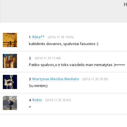
H
Rūta**
(2016 11 18 15:05)
1.
kalėdinės dovanos, spalvotai fasuotos :)
(2016 11 19 11:44)
2.
Patiko spalvos,o ir toks vaizdelis man nematytas :)+++++
Martynas Meidus Medutis
(2016 11 20 19:39)
3.
Su mintim;)
Robis
(2016 11 20 19:41)
4.
+