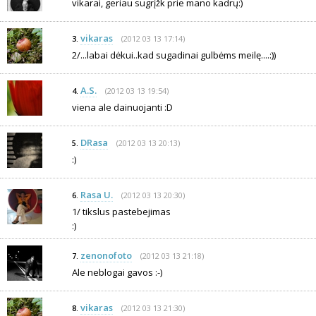
vikarai, geriau sugrįžk prie mano kadrų:)
vikaras
(2012 03 13 17:14)
3.
2/...labai dėkui..kad sugadinai gulbėms meilę....:))
A.S.
(2012 03 13 19:54)
4.
viena ale dainuojanti :D
DRasa
(2012 03 13 20:13)
5.
:)
Rasa U.
(2012 03 13 20:30)
6.
1/ tikslus pastebejimas
:)
zenonofoto
(2012 03 13 21:18)
7.
Ale neblogai gavos :-)
vikaras
(2012 03 13 21:30)
8.