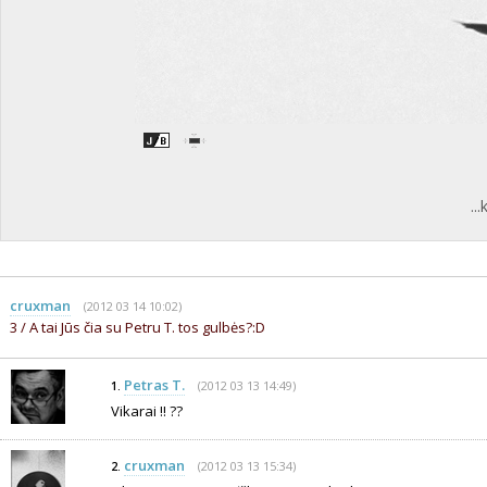
..
cruxman
(2012 03 14 10:02)
3 / A tai Jūs čia su Petru T. tos gulbės?:D
Petras T.
(2012 03 13 14:49)
1.
Vikarai !! ??
cruxman
(2012 03 13 15:34)
2.