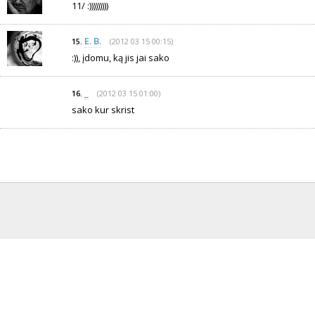
11/ :)))))))))
E. B.
(2012 03 15 00:15)
15.
:)), įdomu, ką jis jai sako
_
(2012 03 15 01:00)
16.
sako kur skrist