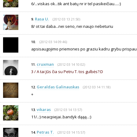
6/...viskas ok...tik ant batų nr ir tel pasikeičiau.....:)
Rasa U.
(2012 03 13 21:50)
9.
8/ ot tai daba...nei seno, nei naujo nebeturiu
(2012 03 14 09:46)
10.
apsisaugojimo priemones po graziu kadru grybu prispaud
cruxman
(2012 03 14 10:02)
11.
3 / A tai Jūs čia su Petru T. tos gulbės?:D
Geraldas Galinauskas
(2012 03 14 11:18)
12.
+
vikaras
(2012 03 14 13:57)
13.
11/..:) neacpiejai..bandyk dąąą...:)
Petras T.
(2012 03 14 15:57)
14.