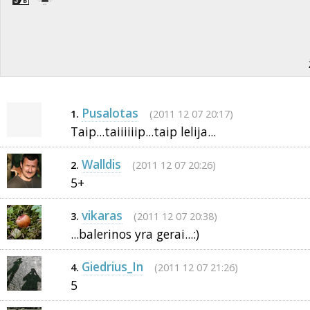
Pusalotas
(2011 12 07 20:17)
1.
Taip...taiiiiiip...taip lelija...
Walldis
(2011 12 07 20:26)
2.
5+
vikaras
(2011 12 07 20:38)
3.
...balerinos yra gerai...:)
Giedrius_In
(2011 12 07 21:26)
4.
5