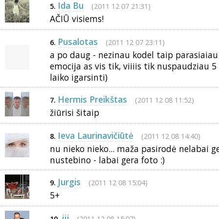
Ida Bu
(2011 12 07 21:31)
5.
AČIŪ visiems!
Pusalotas
(2011 12 07 23:11)
6.
a po daug - nezinau kodel taip parasiaiau...
emocija as vis tik, viiiis tik nuspaudziau 
laiko igarsinti)
Hermis Preikštas
(2011 12 08 11:52)
7.
žiūrisi šitaip
Ieva Laurinavičiūtė
(2011 12 08 14:40)
8.
nu nieko nieko... maža pasirodė nelabai g
nustebino - labai gera foto :)
Jurgis
(2011 12 08 15:04)
9.
5+
jjj
(2011 12 08 15:07)
10.