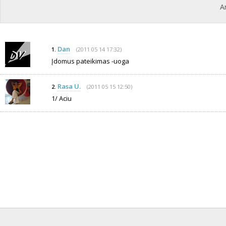
A
Dan
(2011 05 14 17:32)
1.
Įdomus pateikimas -uoga
Rasa U.
(2011 05 15 12:50)
2.
1/ Aciu