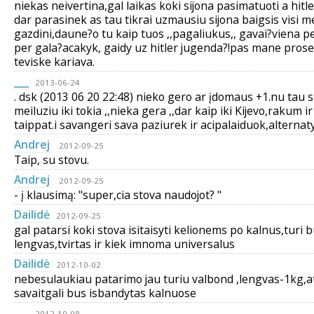
niekas neivertina,gal laikas koki sijona pasimatuoti a hit
dar parasinek as tau tikrai uzmausiu sijona baigsis visi me
gazdini,daune?o tu kaip tuos ,,pagaliukus,, gavai?viena pe
per gala?acakyk, gaidy uz hitler jugenda?!pas mane prose
teviske kariava.
___
2013-06-24
. dsk (2013 06 20 22:48) nieko gero ar įdomaus +1.nu tau 
meiluziu iki tokia ,,nieka gera ,,dar kaip iki Kijevo,rakum ir
taippat.i savangeri sava paziurek ir acipalaiduok,alternaty
Andrej
2012-09-25
Taip, su stovu.
Andrej
2012-09-25
- į klausimą: "super,cia stova naudojot? "
Dailidė
2012-09-25
gal patarsi koki stova isitaisyti kelionems po kalnus,turi b
lengvas,tvirtas ir kiek imnoma universalus
Dailidė
2012-10-02
nebesulaukiau patarimo jau turiu valbond ,lengvas-1kg,a
savaitgali bus isbandytas kalnuose
___
2012-10-08