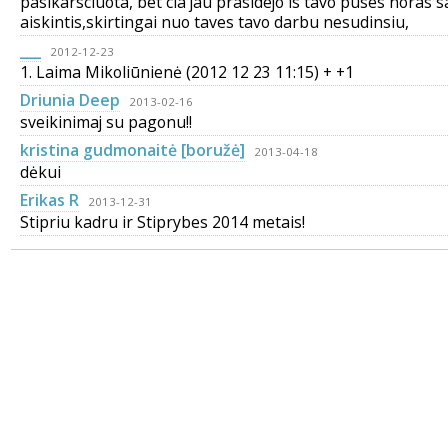
pasikarsciuota, bet cia jau prasidejo is tavo puses noras 
aiskintis,skirtingai nuo taves tavo darbu nesudinsiu,
___
2012-12-23
1. Laima Mikoliūnienė (2012 12 23 11:15) + +1
Driunia Deep
2013-02-16
sveikinimaj su pagonu!!
kristina gudmonaitė [boružė]
2013-04-18
dėkui
Erikas R
2013-12-31
Stipriu kadru ir Stiprybes 2014 metais!