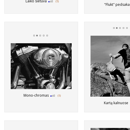
Laiko sietuva
(1)
"Flukt" pėdsak
Mono-chromas
(1)
Kartą kalnuose