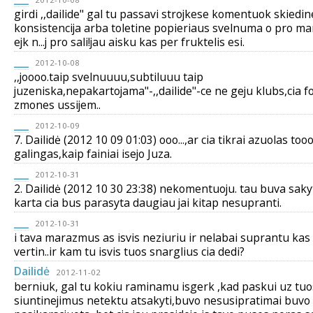
girdi ,,dailide" gal tu passavi strojkese komentuok skiedin
konsistencija arba toletine popieriaus svelnuma o pro m
ejk n...j pro sali!jau aisku kas per fruktelis esi.
___
2012-10-08
,,joooo.taip svelnuuuu,subtiluuu taip
juzeniska,nepakartojama"-,,dailide"-ce ne geju klubs,cia fo
zmones ussijem..
___
2012-10-09
7. Dailidė (2012 10 09 01:03) ooo...,ar cia tikrai azuolas too
galingas,kaip fainiai isejo Juza.
___
2012-10-31
2. Dailidė (2012 10 30 23:38) nekomentuoju. tau buva sakyt
karta cia bus parasyta daugiau jai kitap nesupranti.
___
2012-10-31
i tava marazmus as isvis neziuriu ir nelabai suprantu kas 
vertin..ir kam tu isvis tuos snarglius cia dedi?
Dailidė
2012-11-02
berniuk, gal tu kokiu raminamu isgerk ,kad paskui uz tuo
siuntinejimus netektu atsakyti,buvo nesusipratimai buvo