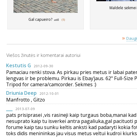
Maldelė sėkme
Gal capueiro?
(1)
»
Daugi
Viešos žinutės ir komentarai autoriui
Kestutis G
2012-09-30
Pamaciau renki stova. As pirkau pries metus ir labai pate
lengvas ir be problemu. Pirkau is Ebay'jaus. 62" Full-Size 
Tripod for camera/camcorder. Sekmes :)
Driunia Deep
2012-10-01
Manfrotto , Gitzo
___
2013-07-09
pats prisiprasei ,vis rasineji kaip turgaus boba,manai kad
nesuprato kaip tu isverkei antra pagaliuka,gal pacituoti 
forume kaip tau sunku keltis anksti kad padaryti kokia fo
toks didis menininkas jau visus metus veltui kudroi kiurks