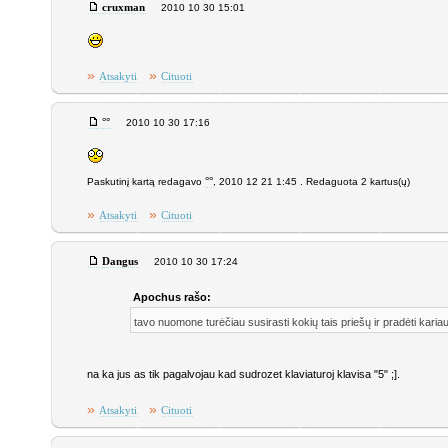
cruxman
2010 10 30 15:01
»
»
Atsakyti
Cituoti
°°
2010 10 30 17:16
Paskutinį kartą redagavo
°°
, 2010 12 21 1:45 . Redaguota 2 kartus(ų)
»
»
Atsakyti
Cituoti
Dangus
2010 10 30 17:24
Apochus rašo:
tavo nuomone turėčiau susirasti kokių tais priešų ir pradėti karia
na ka jus as tik pagalvojau kad sudrozet klaviaturoj klavisa "5" ;].
»
»
Atsakyti
Cituoti