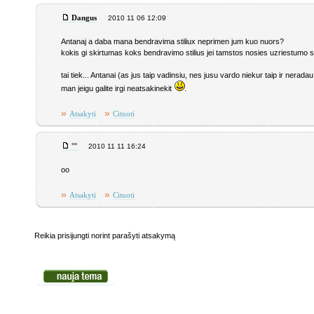
Dangus
2010 11 06 12:09
Antanaj a daba mana bendravima stiliux neprimen jum kuo nuors?
kokis gi skirtumas koks bendravimo stilius jei tamstos nosies uzriestumo
tai tiek... Antanai (as jus taip vadinsiu, nes jusu vardo niekur taip ir nera
man jeigu galite irgi neatsakinekit
.
»
»
Atsakyti
Cituoti
°°
2010 11 11 16:24
oo
»
»
Atsakyti
Cituoti
Reikia prisijungti norint parašyti atsakymą