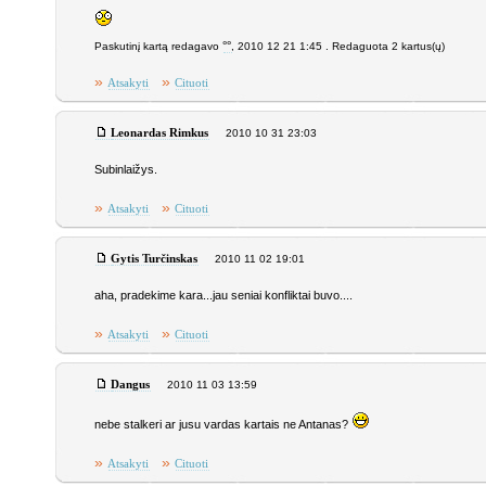
Paskutinį kartą redagavo
°°
, 2010 12 21 1:45 . Redaguota 2 kartus(ų)
»
»
Atsakyti
Cituoti
Leonardas Rimkus
2010 10 31 23:03
Subinlaižys.
»
»
Atsakyti
Cituoti
Gytis Turčinskas
2010 11 02 19:01
aha, pradekime kara...jau seniai konfliktai buvo....
»
»
Atsakyti
Cituoti
Dangus
2010 11 03 13:59
nebe stalkeri ar jusu vardas kartais ne Antanas?
»
»
Atsakyti
Cituoti