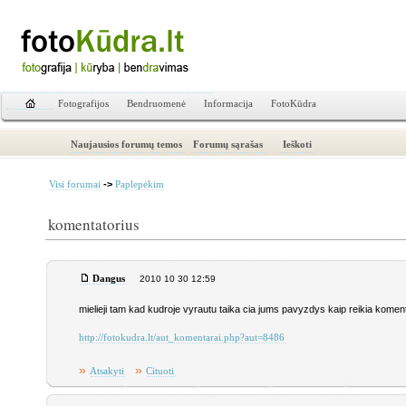
Fotografijos
Bendruomenė
Informacija
FotoKūdra
Naujausios forumų temos
Forumų sąrašas
Ieškoti
->
Visi forumai
Paplepėkim
komentatorius
Dangus
2010 10 30 12:59
mielieji tam kad kudroje vyrautu taika cia jums pavyzdys kaip reikia komen
http://fotokudra.lt/aut_komentarai.php?aut=8486
»
»
Atsakyti
Cituoti