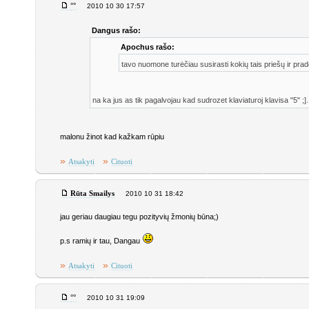
°°
2010 10 30 17:57
Dangus rašo:
Apochus rašo:
tavo nuomone turėčiau susirasti kokių tais priešų ir prad
na ka jus as tik pagalvojau kad sudrozet klaviaturoj klavisa "5" ;].
malonu žinot kad kažkam rūpiu
»
»
Atsakyti
Cituoti
Rūta Smailys
2010 10 31 18:42
jau geriau daugiau tegu pozityvių žmonių būna;)
p.s ramių ir tau, Dangau
»
»
Atsakyti
Cituoti
°°
2010 10 31 19:09