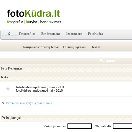
Fotografijos
Bendruomenė
Informacija
FotoKūdra
Naujausios forumų temos
Forumų sąrašas
Ieškoti
Forumas
fotoForumas
Kita
fotoKūdros apdovanojimai - 2011
fotoKūdros apdovanojimai - 2010
Peržiūrėti neatsakytus pranešimus
Prisijungti
Vartotojo vardas:
Slaptažodis: